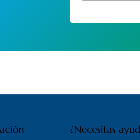
cación
¿Necesitas ayu