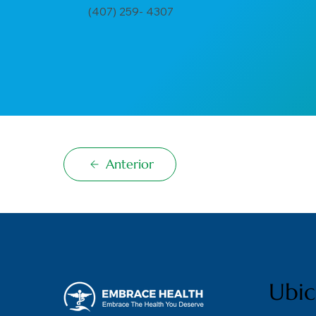
(407) 259- 4307
Anterior
Ubi