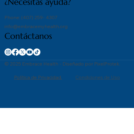
¿Necesitas ayuda?
Phone: (407) 259- 4307
info@embracemyhealth.org
Contáctanos
© 2025 Embrace Health - Diseñado por PixelProtek.
Política de Privacidad.
Condiciones de Uso