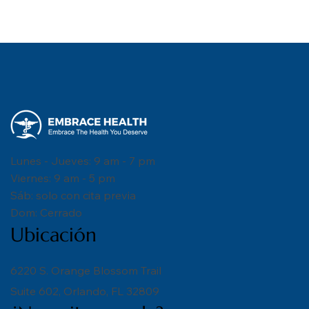
Lunes - Jueves: 9 am - 7 pm
Viernes: 9 am - 5 pm
Sáb: solo con cita previa
Dom: Cerrado
Ubicación
6220 S. Orange Blossom Trail
Suite 602, Orlando, FL 32809