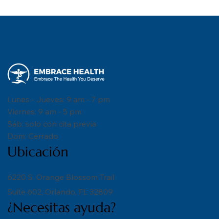
Lunes - Jueves: 9 am - 7 pm
Viernes: 9 am - 5 pm
Sáb: solo con cita previa
Dom: Cerrado
Ubicación
6220 S. Orange Blossom Trail
Suite 602, Orlando, FL 32809
¿Necesitas ayuda?