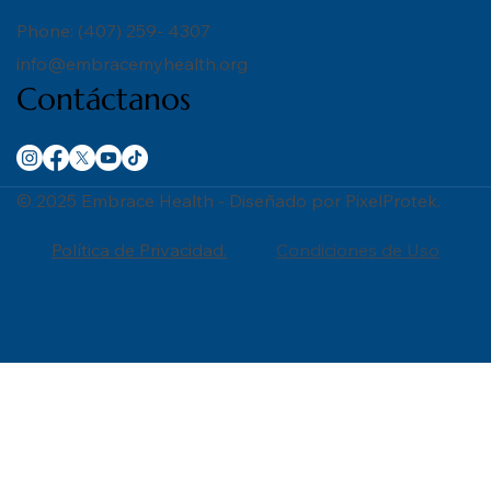
Phone: (407) 259- 4307
info@embracemyhealth.org
Contáctanos
© 2025 Embrace Health - Diseñado por PixelProtek.
Política de Privacidad.
Condiciones de Uso